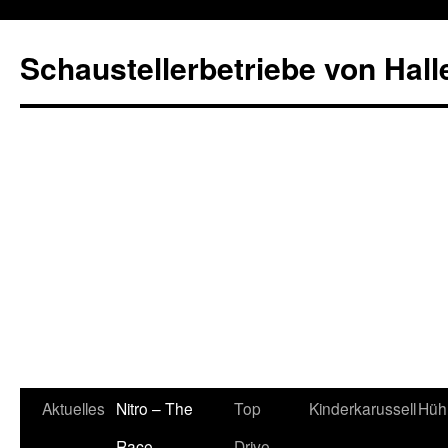
Schaustellerbetriebe von Hall
Aktuelles
Nitro – The
Top
Kinderkarussell
Hühn
Race
Drive